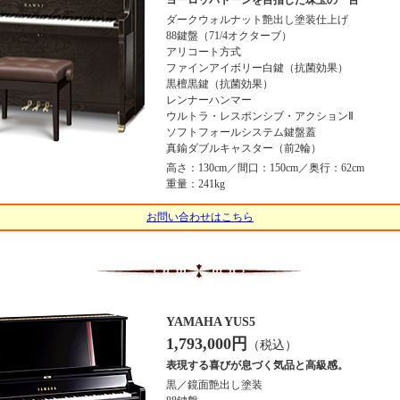
ヨーロッパトーンを目指した珠玉の一台
ダークウォルナット艶出し塗装仕上げ
88鍵盤（71/4オクターブ）
アリコート方式
ファインアイボリー白鍵（抗菌効果）
黒檀黒鍵（抗菌効果）
レンナーハンマー
ウルトラ・レスポンシブ・アクションⅡ
ソフトフォールシステム鍵盤蓋
真鍮ダブルキャスター（前2輪）
高さ：130cm／間口：150cm／奥行：62cm
重量：241kg
お問い合わせはこちら
YAMAHA YUS5
1,793,000円
（税込）
表現する喜びが息づく気品と高級感。
黒／鏡面艶出し塗装