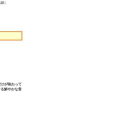
黒鍵）
だけが味わって
する鮮やかな音