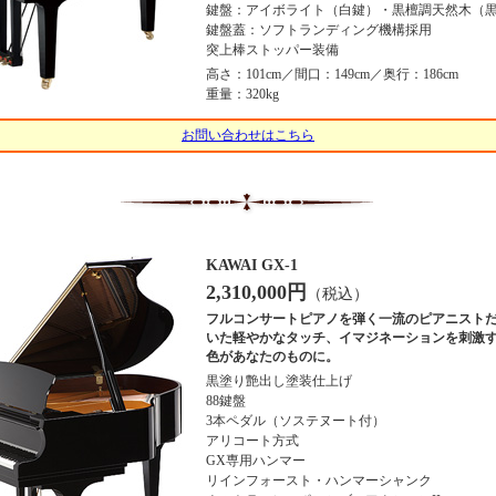
鍵盤：アイボライト（白鍵）・黒檀調天然木（
鍵盤蓋：ソフトランディング機構採用
突上棒ストッパー装備
高さ：101cm／間口：149cm／奥行：186cm
重量：320kg
お問い合わせはこちら
KAWAI GX-1
2,310,000円
（税込）
フルコンサートピアノを弾く一流のピアニスト
いた軽やかなタッチ、イマジネーションを刺激
色があなたのものに。
黒塗り艶出し塗装仕上げ
88鍵盤
3本ペダル（ソステヌート付）
アリコート方式
GX専用ハンマー
リインフォースト・ハンマーシャンク