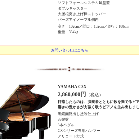
ソフトフォールシステム鍵盤蓋
ダブルキャスター
大屋根突き上げ棒ストッパー
バーズアイメープル側内
高さ：102cm／間口：152cm／奥行：188cm
重量：334kg
お問い合わせはこちら
YAMAHA C3X
2,860,000円
（税込）
目指したものは、演奏者とともに歌を奏でるピ
響きの豊かさが力強く歌うピアノを生み出しま
黒鏡面艶出し塗装仕上げ
88鍵盤
3本ペダル
CXシリーズ専用ハンマー
アリコート方式