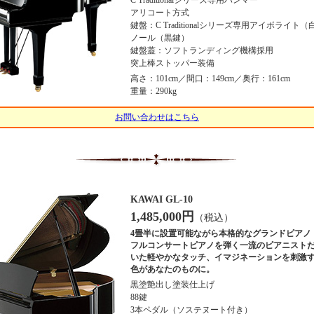
C Traditionalシリーズ専用ハンマー
アリコート方式
鍵盤：C Traditionalシリーズ専用アイボライト
ノール（黒鍵）
鍵盤蓋：ソフトランディング機構採用
突上棒ストッパー装備
高さ：101cm／間口：149cm／奥行：161cm
重量：290kg
お問い合わせはこちら
KAWAI GL-10
1,485,000円
（税込）
4畳半に設置可能ながら本格的なグランドピアノ
フルコンサートピアノを弾く一流のピアニスト
いた軽やかなタッチ、イマジネーションを刺激
色があなたのものに。
黒塗艶出し塗装仕上げ
88鍵
3本ペダル（ソステヌート付き）