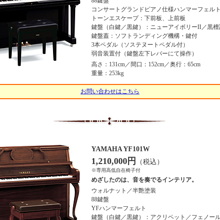
88鍵盤
コンサートグランドピアノ仕様ハンマーフェル
トーンエスケープ：下前板、上前板
鍵盤（白鍵／黒鍵）：ニューアイボリーII／黒
鍵盤蓋：ソフトランディング機構・鍵付
3本ペダル（ソステヌートペダル付）
弱音装置付（鍵盤左下レバーにて操作）
高さ：131cm／間口：152cm／奥行：65cm
重量：253kg
お問い合わせはこちら
YAMAHA YF101W
1,210,000円
（税込）
※専用高低自在椅子付
めざしたのは、音を奏でるインテリア。
ウォルナット／半艶塗装
88鍵盤
YFハンマーフェルト
鍵盤（白鍵／黒鍵）：アクリペット／フェノー