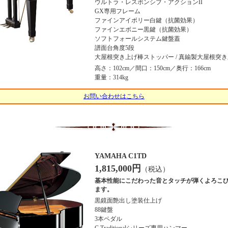
ウルトラ・レスポンシブ・アクションII
GX専用フレーム
ファインアイボリー白鍵（抗菌効果）
ファインエボニー黒鍵（抗菌効果）
ソフトフォールシステム鍵盤蓋
譜面台角度5段
大屋根突き上げ棒ストッパー / 真鍮製大屋根突
高さ：102cm／間口：150cm／奥行：166cm
重量：314kg
お問い合わせはこちら
YAMAHA C1TD
1,815,000円
（税込）
基本性能にこだわった音とタッチが弾くよろこ
ます。
黒鏡面艶出し塗装仕上げ
88鍵盤
3本ペダル