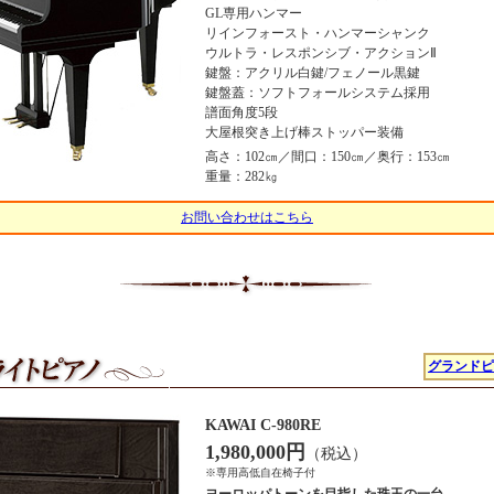
GL専用ハンマー
リインフォースト・ハンマーシャンク
ウルトラ・レスポンシブ・アクションⅡ
鍵盤：アクリル白鍵/フェノール黒鍵
鍵盤蓋：ソフトフォールシステム採用
譜面角度5段
大屋根突き上げ棒ストッパー装備
高さ：102㎝／間口：150㎝／奥行：153㎝
重量：282㎏
お問い合わせはこちら
グランドピ
KAWAI C-980RE
1,980,000円
（税込）
※専用高低自在椅子付