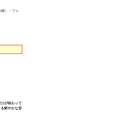
（白鍵）・フェ
だけが味わって
する鮮やかな音