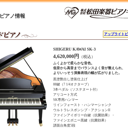
ピアノ情報
アップライトピ
SHIGERU KAWAI SK-3
4,620,000円
（税込）
ふくよかで柔らかな音色。
低音から高音までバランスよく音が整えられ、
よりいっそう演奏表現の幅が広がりました。
黒塗艶出し塗装仕上げ
88鍵（7 1/4オクターブ）
3本ペダル（ソステヌート付）
アリコート方式
SK専用ハンマー
リインフォースト・ハンマーシャンク
ウルトラレスポンシブ・アクションII
ファインアイボリー白鍵（抗菌効果）・
ファインエボニー黒鍵（抗菌効果）
譜面台角度5段